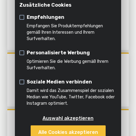
Innenreinigung
Gartenmaschinen
registrieren
Zusätzliche Cookies
POWXG7214
Häckseln
Dämpfen
Alle
BODENHACKE 173CC
Kämmen
Produkte
Empfehlungen
Alles in
Empfangen Sie Produktempfehlungen
Umpflügen
Alle
Alle
dieser
Alle
gemäß Ihren Interessen und Ihrem
Surfverhalten.
Werkzeuge
Gartengeräte
Kategorie
Produkte
Personalisierte Werbung
Optimieren Sie die Werbung gemäß Ihrem
POWXG50552
ERDBOHRER 52CC - 1 ACC.
Surfverhalten.
Soziale Medien verbinden
Damit wird das Zusammenspiel der sozialen
Median wie YouTube, Twitter, Facebook oder
Instagram optimiert.
Auswahl akzeptieren
POWXG75130
VERTIKUTIERER - LÜFTER
1300W 320MM
Alle Cookies akzeptieren