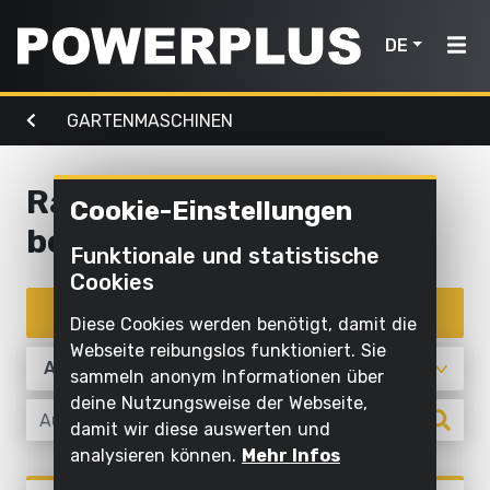
DE
GARTENMASCHINEN
Elektrowerkzeuge
Gartenmaschinen
Luft,
Home
Licht &
Wasser
Rasen und Boden
Cookie-Einstellungen
Produkte
Außenreinigung
bearbeiten
Schrauben
Mit
Funktionale und statistische
Mähen
Elektrowerkzeuge
und
Inspiration
Wasser
Cookies
und
bohren
reinigen
schneiden
Produkte filtern
Gartenmaschinen
Mein
Diese Cookies werden benötigt, damit die
Sägen und
Aufpumpen
Powerplus
Webseite reibungslos funktioniert. Sie
Sägen
ablängen
und
Luft,
sammeln anonym Informationen über
ablassen
Rasen
deine Nutzungsweise der Webseite,
Schleifen
Licht
und
damit wir diese auswerten und
Pumpen
&
Ein
Schleifen
Boden
analysieren können.
Mehr Infos
Wasser
Gerät
bearbeiten
Beleuchten