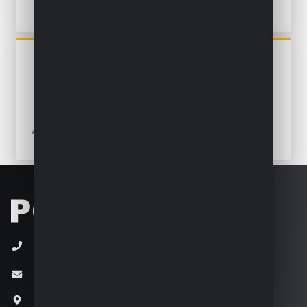
POWXG7217
BODENHACKE 208CC +
PFLUG
+32 (0)3 292 92 92
info@varo.com
Joseph Van Instraat 9