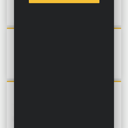
POWXG75160
VERTIKUTIERER - LÜFTER
1600W 360MM
POWXG50551
ERDBOHRER 52CC - 3 ACC.