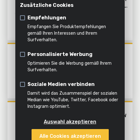
Innenreinigung
Wasser
Anziehen und lösen
registrieren
Zusätzliche Cookies
DIE WOHNUNG 5 ITEMS - INKL.
Häckseln
Dämpfen
BATTERIE 18V 1,5AH UND
Schrauben und bohren
Empfehlungen
Alle
LADEGERÄT
Alles in
Empfangen Sie Produktempfehlungen
Produkte
Ausbrechen und bohren
Alle
Alle
dieser
Alle
gemäß Ihren Interessen und Ihrem
Surfverhalten.
Werkzeuge
Gartengeräte
Kategorie
Produkte
Sägen und ablängen
POWX3100
Personalisierte Werbung
Hobeln
MINI-STAUBSAUGER UND
Optimieren Sie die Werbung gemäß Ihrem
GEBLÄSE 8V
Schleifen
Surfverhalten.
Einschleifen
Soziale Medien verbinden
Polieren
Damit wird das Zusammenspiel der sozialen
Median wie YouTube, Twitter, Facebook oder
Mischen
Instagram optimiert.
POWX3270
HANDDAMPFREINIGER 1350W
Laubsägen
Auswahl akzeptieren
- 550ML
Multitool
Alle Cookies akzeptieren