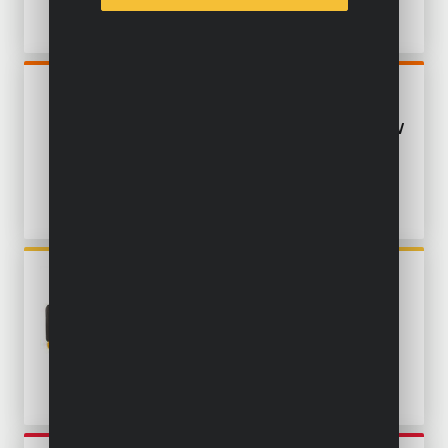
Fräsen
Schärfen
POWDPOAGS1
Nageln und nieten
WINKELSCHLEIFER 20V
125MM - INKL. BATTERIE 20V
Innenreinigung
3.0AH UND LADEGERÄT
Strom erzeugen
Heben
Schweißen
POWAIR0021
DRUCKLUFT-WERKZEUGSET
Farbe entfernen
25 ST.
Anstreichen
Kleben
Zubehör