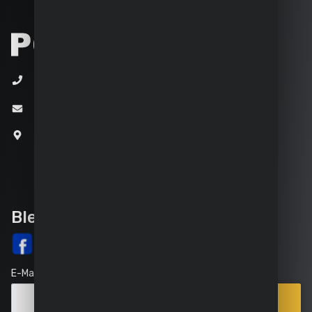
+32 (0)3 292 92 92
info@varo.com
Joseph Van Instraat 9
2500 Lier
Belgien
Bleib auf dem Laufenden
E-Mail
Anmelden