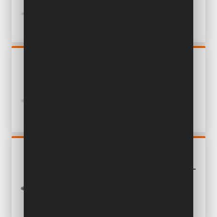
ACC.
POWDP15300
BOHRSCHRAUBER 20V -
INKL. BATTERIE 20V 2.0AH
UND LADEGERÄT - 78 ACC.
POWDP25300
STICHSÄGE 20V - EXKL.
BATTERIE UND LADEGERÄT -
2 ACC.