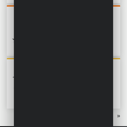
POWDP2550
GEHRUNGSSÄGE 20V Ø
210MM - EXKL. BATTERIE
UND LADEGERÄT - 1 ACC.
POWAIR0020
DRUCKLUFT-WERKZEUGSET
5 ST.
«
‹
1
2
3
›
»