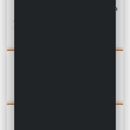
POWEBTS01
ELEKTROWERKZEUGSET FÜR
DIE WOHNUNG 4 ITEMS -
INKL. BATTERIE 18V 1,5AH
UND LADEGERÄT
POWDP7055
HEISSLUFTPISTOLE 20V -
EXKL. BATTERIE UND
LADEGERÄT - 4 ACC.
POWDP15301
BOHRSCHRAUBER 20V -
INKL. 2 BATTERIEN 20V
2.0AH UND LADEGERÄT - 78