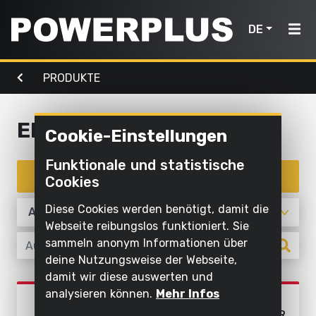
DE
PRODUKTE
Elektrowerkzeuge
Gartenmaschinen
Luft,
Home
Licht &
Wasser
Elektrowerkzeuge
Cookie-Einstellungen
Produkte
Außenreinigung
Schrauben
Mit
Funktionale und statistische
Mähen
und
Inspiration
Wasser
Produkte filtern
Cookies
und
bohren
reinigen
Elektrowerkzeuge
schneiden
Mein
Diese Cookies werden benötigt, damit die
Sägen und
Aufpumpen
Powerplus
Webseite reibungslos funktioniert. Sie
Sägen
Gartenmaschinen
ablängen
und
sammeln anonym Informationen über
ablassen
Rasen
deine Nutzungsweise der Webseite,
Schleifen
Luft,
und
damit wir diese auswerten und
Pumpen
Licht
Ein
Schleifen
Boden
analysieren können.
Mehr Infos
Produkte
POWEBTS02
&
Gerät
bearbeiten
Beleuchten
ELEKTROWERKZEUGSET FÜR