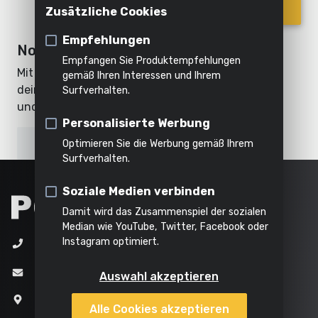
Innenreinigung
registrieren
Passwort vergessen?
Anmelden
Zusätzliche Cookies
Häckseln
Dämpfen
Alle
Produkte
Empfehlungen
Noch kein Benutzerkonto?
Alles in
Empfangen Sie Produktempfehlungen
Mit deinem eigenen Powerplus-Konto kannst du
Alle
Alle
dieser
Alle
gemäß Ihren Interessen und Ihrem
deine Produkte registrieren, Geschenke bestellen
Surfverhalten.
Werkzeuge
Gartengeräte
Kategorie
Produkte
und an Aktionen teilnehmen.
Personalisierte Werbung
Ein neues Benutzerkonto erstellen
Optimieren Sie die Werbung gemäß Ihrem
Surfverhalten.
Soziale Medien verbinden
Damit wird das Zusammenspiel der sozialen
Median wie YouTube, Twitter, Facebook oder
Instagram optimiert.
+32 (0)3 292 92 92
info@varo.com
Auswahl akzeptieren
Joseph Van Instraat 9
Alle Cookies akzeptieren
2500 Lier