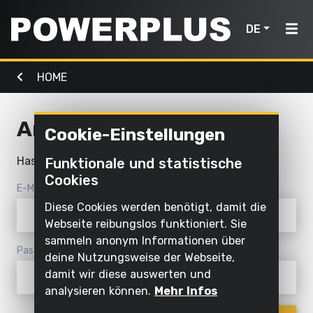
DE
HOME
Elektrowerkzeuge
Gartenmaschinen
Luft,
Home
Licht &
Wasser
Anmelden
Cookie-Einstellungen
Produkte
Außenreinigung
Schrauben
Mit
Hast du schon ein Powerplus-Konto?
Funktionale und statistische
Mähen
Elektrowerkzeuge
und
Inspiration
Wasser
Cookies
und
bohren
reinigen
E-Mail
schneiden
Gartenmaschinen
Mein
Diese Cookies werden benötigt, damit die
Sägen und
Aufpumpen
Powerplus
Webseite reibungslos funktioniert. Sie
Sägen
ablängen
und
Luft,
sammeln anonym Informationen über
ablassen
Passwort
Rasen
deine Nutzungsweise der Webseite,
Schleifen
Licht
und
damit wir diese auswerten und
Pumpen
&
Ein
Schleifen
Boden
analysieren können.
Mehr Infos
Wasser
Gerät
bearbeiten
Beleuchten