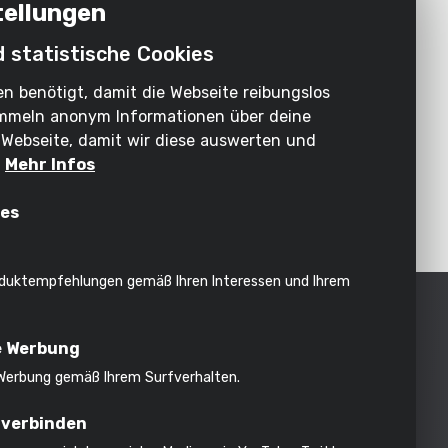
tellungen
d statistische Cookies
n benötigt, damit die Webseite reibungslos
sammeln anonym Informationen über deine
Webseite, damit wir diese auswerten und
POWX11700
.
Mehr Infos
0W
BOHRHAMMER 1050W + 6 ACC
ies
«
‹
1
2
3
›
»
duktempfehlungen gemäß Ihren Interessen und Ihrem
ufenden
e Werbung
 Werbung gemäß Ihrem Surfverhalten.
 verbinden