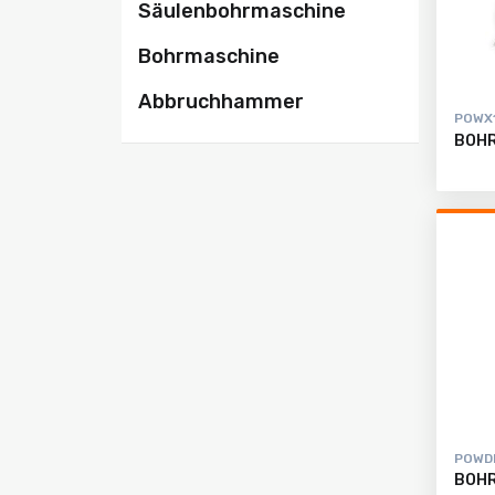
Säulenbohrmaschine
registrieren
Alle
Bohrmaschine
Produkte
Abbruchhammer
POWX
BOHR
POWD
BOH