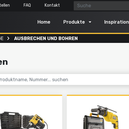
ellen
FAQ
Kontakt
Home
Produkte
Inspiration
GE
AUSBRECHEN UND BOHREN
enmaschinen
Luft, Licht & Wasser
reinigung
Mit Wasser reinigen
en
 und schneiden
Aufpumpen und ablassen
n
Pumpen
 und Boden bearbeiten
Beleuchten
eln
Dämpfen
Gartengeräte
Alles in dieser Kategorie