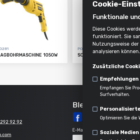
Cookie-Eins
Funktionale un
Diese Cookies werde
funktioniert. Sie 
Nutzungsweise der 
0281
POWX0271
analysieren können
AGBOHRMASCHINE 1050W
SCHLAGBOHRMASCHINE 85
Zusätzliche Cook
Empfehlungen
Empfangen Sie Pro
Surfverhalten.
Bleib auf dem La
Personalisiert
Optimieren Sie die
 292 92 92
E-Mail
Soziale Medien
o.com