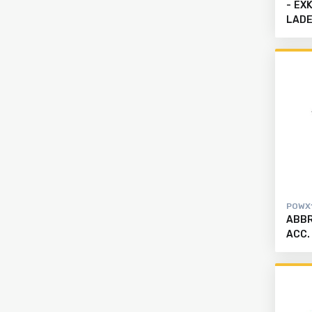
- EX
LADE
POWX1
ABBR
ACC.