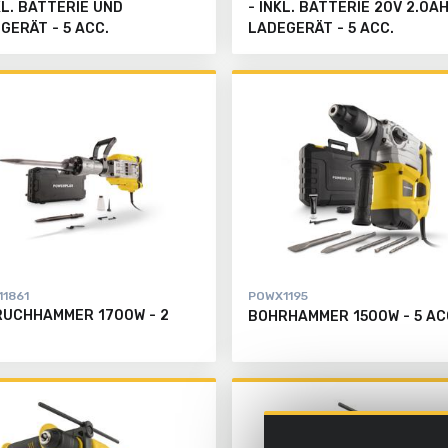
KL. BATTERIE UND
- INKL. BATTERIE 20V 2.0A
GERÄT - 5 ACC.
LADEGERÄT - 5 ACC.
1861
POWX1195
UCHHAMMER 1700W - 2
BOHRHAMMER 1500W - 5 AC