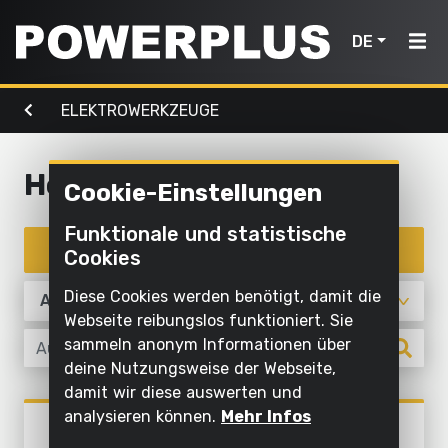
DE
ELEKTROWERKZEUGE
Elektrowerkzeuge
Gartenmaschinen
Luft,
Home
Licht &
Wasser
Hobeln
Cookie-Einstellungen
Produkte
Außenreinigung
Schrauben
Mit
Funktionale und statistische
Mähen
Elektrowerkzeuge
und
Inspiration
Wasser
Produkte filtern
Cookies
und
bohren
reinigen
schneiden
Gartenmaschinen
Mein
Diese Cookies werden benötigt, damit die
Sägen und
Aufpumpen
Powerplus
Webseite reibungslos funktioniert. Sie
Sägen
ablängen
und
Luft,
sammeln anonym Informationen über
ablassen
Rasen
deine Nutzungsweise der Webseite,
Schleifen
Licht
und
damit wir diese auswerten und
Pumpen
&
Ein
Schleifen
Boden
analysieren können.
Mehr Infos
Elektrowerkzeuge
Wasser
POWX1111
Gerät
bearbeiten
Beleuchten
HOBELMASCHINE 900W - 2