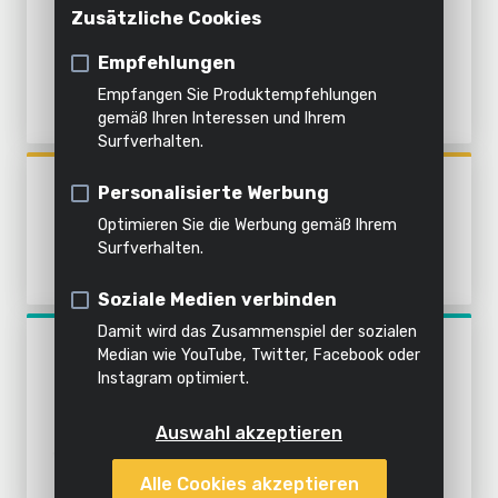
Innenreinigung
registrieren
Zusätzliche Cookies
ACC.
Häckseln
Dämpfen
Alle
Produkte
Empfehlungen
Alles in
Empfangen Sie Produktempfehlungen
Alle
Alle
dieser
Alle
gemäß Ihren Interessen und Ihrem
Surfverhalten.
Werkzeuge
Gartengeräte
Kategorie
Produkte
POWX2040
Personalisierte Werbung
ABRICHT-/DICKENHOBEL
Optimieren Sie die Werbung gemäß Ihrem
1500W 204MM - 2 ACC.
Surfverhalten.
Soziale Medien verbinden
Damit wird das Zusammenspiel der sozialen
POWP6011
Median wie YouTube, Twitter, Facebook oder
HOBELMASCHINE 910W - 2
Instagram optimiert.
ACC.
Auswahl akzeptieren
Alle Cookies akzeptieren