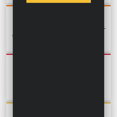
POWDP4050
HOBELMASCHINE
BÜRSTENLOS 20V - EXKL.
BATTERIE UND LADEGERÄT -
2 ACC.
POWE80030
HOBELMASCHINE 900W - 2
ACC.
POWX1110
HOBELMASCHINE 900W - 2