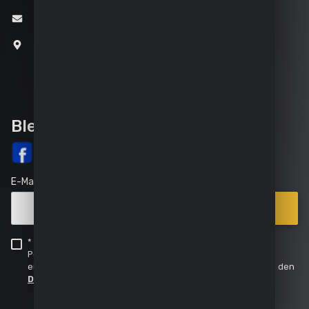
info@varo.com
Joseph Van Instraat 9
2500 Lier
Belgien
Bleib auf dem Laufenden
E-Mail
Anmelden
Verkaufsstellen
* Ich bestätige, dass ich die Datenschutzerklärung von
|
Powerplus zur Kenntnis genommen haben und bin
einverstanden mit der Verarbeitung meiner Daten, gemäß den
FAQ
Datenschutzerklärung
.
|
Service