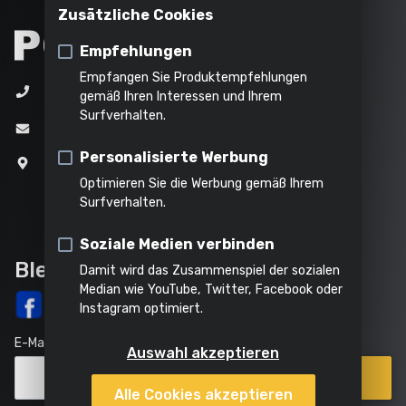
Innenreinigung
Wasser oder Staub
registrieren
Zusätzliche Cookies
Häckseln
Dämpfen
Alle
Kamin und BBQ
Produkte
Empfehlungen
Alles in
Empfangen Sie Produktempfehlungen
+32 (0)3 292 92 92
Alle
Alle
dieser
Alle
gemäß Ihren Interessen und Ihrem
Surfverhalten.
Werkzeuge
Gartengeräte
Kategorie
Produkte
info@varo.com
Personalisierte Werbung
Joseph Van Instraat 9
Optimieren Sie die Werbung gemäß Ihrem
2500 Lier
Surfverhalten.
Belgien
Soziale Medien verbinden
Bleib auf dem Laufenden
Damit wird das Zusammenspiel der sozialen
Median wie YouTube, Twitter, Facebook oder
Instagram optimiert.
E-Mail
Auswahl akzeptieren
Anmelden
Alle Cookies akzeptieren