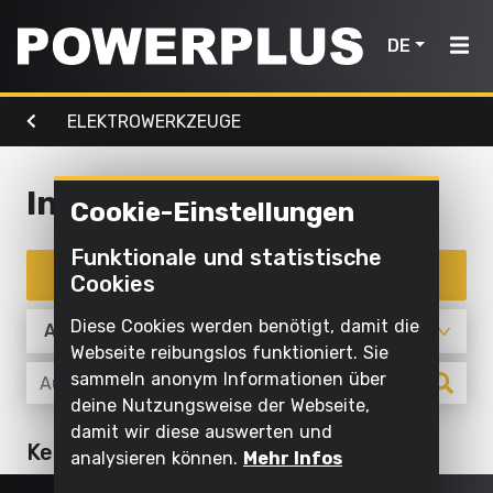
DE
ELEKTROWERKZEUGE
Elektrowerkzeuge
Gartenmaschinen
Luft,
Home
Licht &
Wasser
Innenreinigung
Cookie-Einstellungen
Produkte
Außenreinigung
Schrauben
Mit
Funktionale und statistische
Mähen
Elektrowerkzeuge
und
Inspiration
Wasser
Produkte filtern
Cookies
und
bohren
reinigen
schneiden
Gartenmaschinen
Mein
Diese Cookies werden benötigt, damit die
Sägen und
Aufpumpen
Powerplus
Webseite reibungslos funktioniert. Sie
Sägen
ablängen
und
Luft,
sammeln anonym Informationen über
ablassen
Rasen
deine Nutzungsweise der Webseite,
Schleifen
Licht
und
damit wir diese auswerten und
Pumpen
&
Ein
Keine Artikel
Schleifen
Boden
analysieren können.
Mehr Infos
Elektrowerkzeuge
Wasser
Gerät
bearbeiten
Beleuchten