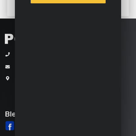
+32 (0)3 292 92 92
info@varo.com
Joseph Van Instraat 9
2500 Lier
Belgien
Bleib auf dem Laufenden