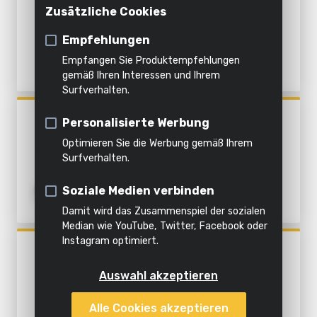
Innenreinigung
Stichsäge
registrieren
Zusätzliche Cookies
Häckseln
Dämpfen
Alle
Bandsäge
Produkte
Empfehlungen
Alles in
Empfangen Sie Produktempfehlungen
Alle
Alle
dieser
Alle
gemäß Ihren Interessen und Ihrem
Surfverhalten.
Werkzeuge
Gartengeräte
Kategorie
Produkte
POWX195
Personalisierte Werbung
DEKUPIERSÄGE 120W - 2
Optimieren Sie die Werbung gemäß Ihrem
ACC.
Surfverhalten.
Soziale Medien verbinden
Damit wird das Zusammenspiel der sozialen
Median wie YouTube, Twitter, Facebook oder
Instagram optimiert.
POWX180
BANDSÄGE 350W - 1 ACC.
Auswahl akzeptieren
Alle Cookies akzeptieren