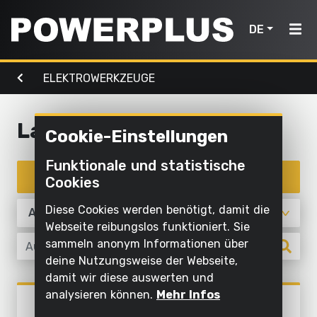
DE
ELEKTROWERKZEUGE
Elektrowerkzeuge
Gartenmaschinen
Luft,
Home
Licht &
Wasser
Laubsägen
Cookie-Einstellungen
Produkte
Außenreinigung
Schrauben
Mit
Funktionale und statistische
Mähen
Elektrowerkzeuge
und
Inspiration
Wasser
Produkte filtern
Cookies
und
bohren
reinigen
schneiden
Gartenmaschinen
Mein
Diese Cookies werden benötigt, damit die
Sägen und
Aufpumpen
Powerplus
Webseite reibungslos funktioniert. Sie
Sägen
ablängen
und
Luft,
sammeln anonym Informationen über
ablassen
Rasen
deine Nutzungsweise der Webseite,
Schleifen
Licht
und
damit wir diese auswerten und
Pumpen
&
Ein
Schleifen
Boden
analysieren können.
Mehr Infos
Elektrowerkzeuge
Wasser
POWX1800
Gerät
bearbeiten
Beleuchten
BANDSÄGE 350W - 1 ACC.