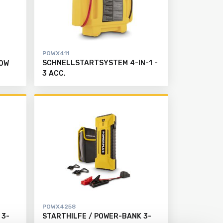
POWX411
SCHNELLSTARTSYSTEM 4-IN-1 -
0W
3 ACC.
POWX4258
 3-
STARTHILFE / POWER-BANK 3-