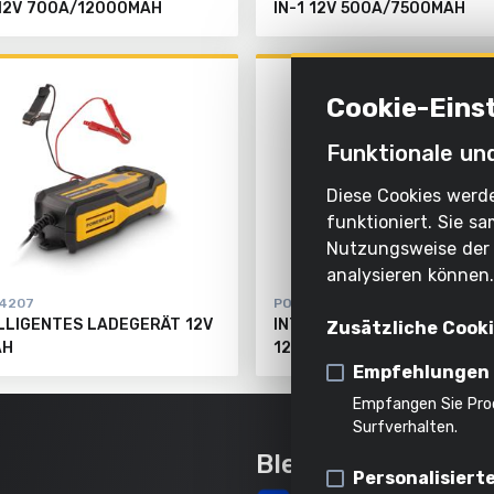
 12V 700A/12000MAH
IN-1 12V 500A/7500MAH
Cookie-Eins
Funktionale un
Diese Cookies werde
funktioniert. Sie 
Nutzungsweise der 
analysieren können
4207
POWX4203
LLIGENTES LADEGERÄT 12V
INTELLIGENTES LADEGERÄT
Zusätzliche Cook
AH
120AH
Empfehlungen
Empfangen Sie Pro
Surfverhalten.
Bleib auf dem La
Personalisiert