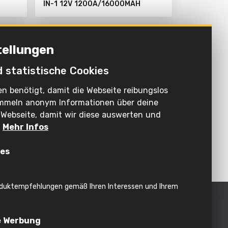
IN-1 12V 1200A/16000MAH
tellungen
d statistische Cookies
n benötigt, damit die Webseite reibungslos
sammeln anonym Informationen über deine
Webseite, damit wir diese auswerten und
.
Mehr Infos
POWX4201
 12V
INTELLIGENTES LADEGERÄT 12V
ies
60AH
duktempfehlungen gemäß Ihren Interessen und Ihrem
ufenden
e Werbung