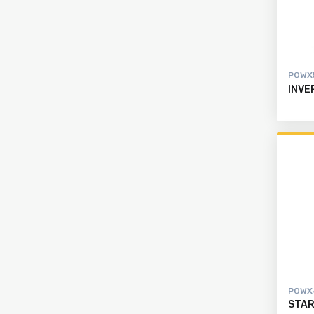
registrieren
Alle
Produkte
POWX
INVE
POWX
STAR