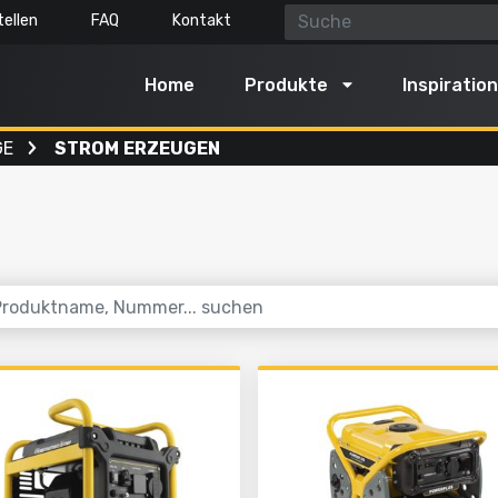
ellen
FAQ
Kontakt
Home
Produkte
Inspiration
GE
STROM ERZEUGEN
enmaschinen
Luft, Licht & Wasser
reinigung
Mit Wasser reinigen
 und schneiden
Aufpumpen und ablassen
n
Pumpen
 und Boden bearbeiten
Beleuchten
eln
Dämpfen
Gartengeräte
Alles in dieser Kategorie