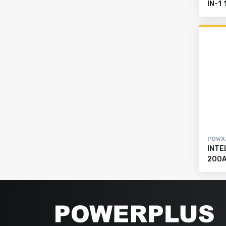
IN-1
POWX
INTE
200