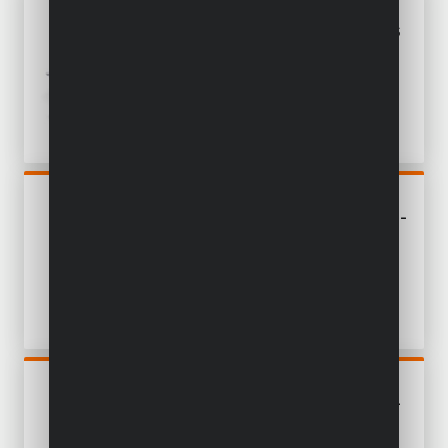
POWEBTS01
JEU D'OUTILS ÉLECTRIQUES
MAISON 4 ITEMS - INCL.
BATTERIE 18V 1,5AH ET
CHARGEUR
POWDP7055
DÉCAPEUR THERMIQUE 20V -
EXCL. BATTERIE ET
CHARGEUR - 4 ACC.
POWDP15301
PERCEUSE - VISSEUSE 20V -
INCL. 2 BATTERIES 20V
2.0AH ET CHARGEUR - 78