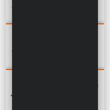
ACC.
POWDP15300
PERCEUSE - VISSEUSE 20V -
INCL. BATTERIE 20V 2.0AH
ET CHARGEUR - 78 ACC.
POWDP25300
SCIE SAUTEUSE 20V - EXCL.
BATTERIE ET CHARGEUR - 2
ACC.