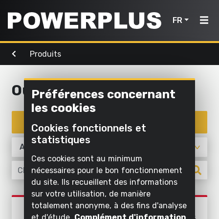
FR
Produits
Outils de
Outils de
Air,
bricolage
Accueil
jardinage
éclairage
& eau
Outils de bricolage
Préférences concernant
Produits
Nettoyer
les cookies
Nettoyer
Visser et
à
Inspiration
à l'eau
Enregistrer un appareil
forer
l'extérieur
Cookies fonctionnels et
Outils
Gonfler
statistiques
Scier et
Mon
Tondre et
de
et aspirer
raccourcir
tailler
Powerplus
Ces cookies sont au minimum
bricolage
l'air
nécessaires pour le bon fonctionnement
Poncer
Scier
Pomper
du site. Ils recueillent des informations
Outils
sur votre utilisation, de manière
Meuler
Travailler
Enregistrer
de
Éclairer
Produits
totalement anonyme, à des fins d'analyse
l'herbe et
POWEBTS02
un
jardinage
Nettoyer à
et d'étude.
Complément d'information
le sol
JEU D'OUTILS ÉLECTRIQUES