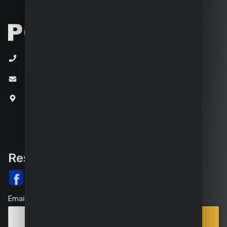
+32 (0)3 292 92 92
info@varo.com
Joseph Van Instraat 9
2500 Lier
Belgique
Rester informé
Email
Points
Souscrire
de