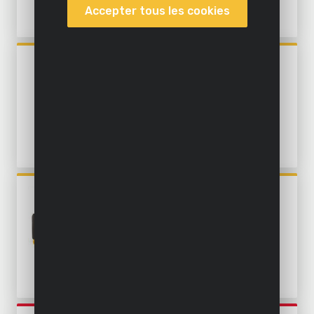
Fraiser
Accepter tous les cookies
Meuler
POWX3270
Agrafer et clouer
NETTOYEUR À VAPEUR
PORTATIF 1350W - 550ML
Nettoyer à l'intérieur
Produire de l'énergie
Hisser
Enlever de la peinture
POWAIR0021
JEU D'OUTILS
Souder
PNEUMATIQUES 25 PC.
Peindre
Coller
Accessoires