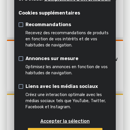
Décoller
Visser et dévisser
appareil
l'intérieur
MAISON 5 ITEMS - INCL.
Air,
Émietter
BATTERIE 18V 1,5AH ET
Cookies supplémentaires
Visser et forer
Tout
CHARGEUR
éclairage
inclus
Recommandations
&
Démolir et forer
Tous les
Tous les
dans
Recevez des recommandations de produits
eau
outils de
outils de
cette
Tous les
Scier et raccourcir
en fonction de vos intérêts et de vos
bricolage
jardinage
catégorie
produits
habitudes de navigation.
POWDPOAGS1
Tous
Raboter
MEULEUSE D'ANGLE 20V
les
Annonces sur mesure
125MM - INCL. BATTERIE 20V
Poncer
produits
3.0AH ET CHARGEUR
Optimisez les annonces en fonction de vos
habitudes de navigation.
Affûter
Polir
Liens avec les médias sociaux
Créez une interaction optimale avec les
Mélanger
médias sociaux tels que YouTube, Twitter,
POWX3100
Facebook et Instagram.
MINI ASPIRATEUR ET
Chantourner
SOUFFLEUR 8V
Accepter la sélection
Multi-outil