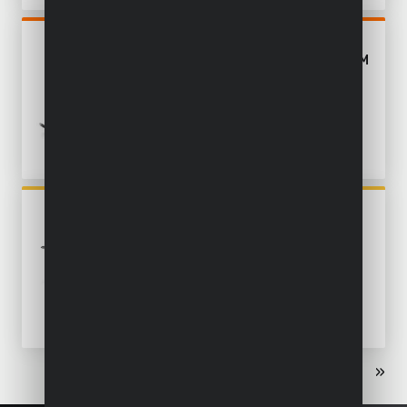
POWDP2550
SCIE À ONGLET 20V Ø 210MM
- EXCL. BATTERIE ET
CHARGEUR - 1 ACC.
POWAIR0020
JEU D'OUTILS
PNEUMATIQUES 5 PC.
«
‹
1
2
3
›
»