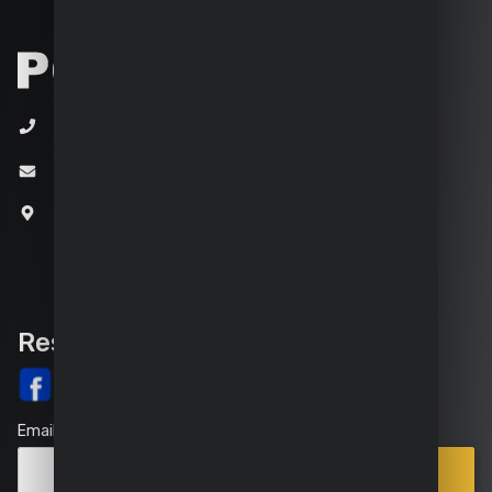
+32 (0)3 292 92 92
info@varo.com
Joseph Van Instraat 9
2500 Lier
Belgique
Rester informé
Email
Points
Souscrire
de