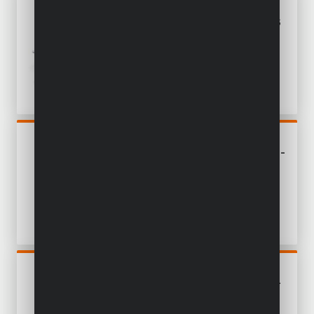
POWEBTS01
JEU D'OUTILS ÉLECTRIQUES
MAISON 4 ITEMS - INCL.
BATTERIE 18V 1,5AH ET
CHARGEUR
POWDP7055
DÉCAPEUR THERMIQUE 20V -
EXCL. BATTERIE ET
CHARGEUR - 4 ACC.
POWDP15301
PERCEUSE - VISSEUSE 20V -
INCL. 2 BATTERIES 20V
2.0AH ET CHARGEUR - 78