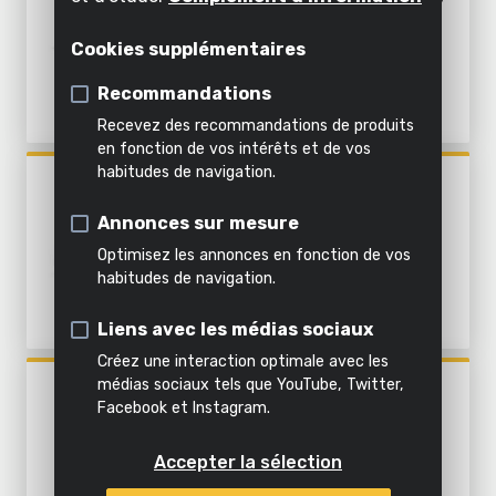
Décoller
Visser et dévisser
appareil
l'intérieur
MAISON 5 ITEMS - INCL.
Air,
Émietter
BATTERIE 18V 1,5AH ET
Cookies supplémentaires
Visser et forer
Tout
CHARGEUR
éclairage
inclus
Recommandations
&
Démolir et forer
Tous les
Tous les
dans
Recevez des recommandations de produits
eau
outils de
outils de
cette
Tous les
Scier et raccourcir
en fonction de vos intérêts et de vos
bricolage
jardinage
catégorie
produits
habitudes de navigation.
POWX3100
Tous
Raboter
MINI ASPIRATEUR ET
les
Annonces sur mesure
SOUFFLEUR 8V
Poncer
produits
Optimisez les annonces en fonction de vos
habitudes de navigation.
Affûter
Polir
Liens avec les médias sociaux
Créez une interaction optimale avec les
Mélanger
médias sociaux tels que YouTube, Twitter,
POWX3270
Facebook et Instagram.
NETTOYEUR À VAPEUR
Chantourner
PORTATIF 1350W - 550ML
Accepter la sélection
Multi-outil