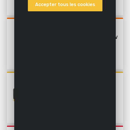
Fraiser
Accepter tous les cookies
Meuler
POWDPOAGS1
Agrafer et clouer
MEULEUSE D'ANGLE 20V
125MM - INCL. BATTERIE 20V
Nettoyer à l'intérieur
3.0AH ET CHARGEUR
Produire de l'énergie
Hisser
Enlever de la peinture
POWAIR0021
JEU D'OUTILS
Souder
PNEUMATIQUES 25 PC.
Peindre
Coller
Accessoires