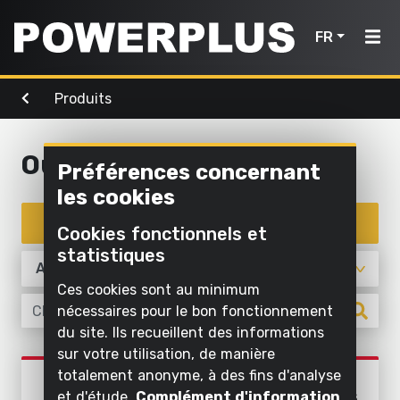
FR
Produits
Outils de
Outils de
Air,
bricolage
Accueil
jardinage
éclairage
& eau
Outils de bricolage
Préférences concernant
Produits
Nettoyer
les cookies
Nettoyer
Visser et
à
Inspiration
à l'eau
Enregistrer un appareil
forer
l'extérieur
Cookies fonctionnels et
Outils
Gonfler
statistiques
Scier et
Mon
Tondre et
de
et aspirer
raccourcir
tailler
Powerplus
Ces cookies sont au minimum
bricolage
l'air
nécessaires pour le bon fonctionnement
Poncer
Scier
Pomper
du site. Ils recueillent des informations
Outils
sur votre utilisation, de manière
Meuler
Travailler
Enregistrer
de
Éclairer
Produits
totalement anonyme, à des fins d'analyse
l'herbe et
POWEBTS02
un
jardinage
Nettoyer à
et d'étude.
Complément d'information
le sol
JEU D'OUTILS ÉLECTRIQUES