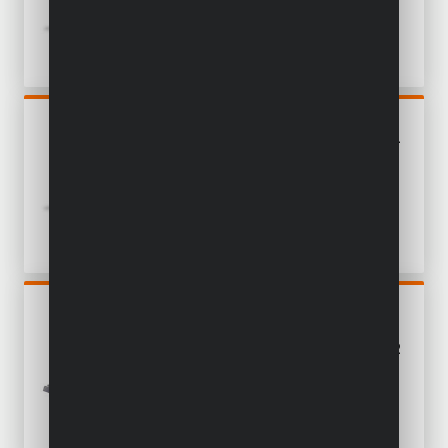
ACC.
POWDP15300
PERCEUSE - VISSEUSE 20V -
INCL. BATTERIE 20V 2.0AH
ET CHARGEUR - 78 ACC.
POWDP25300
SCIE SAUTEUSE 20V - EXCL.
BATTERIE ET CHARGEUR - 2
ACC.