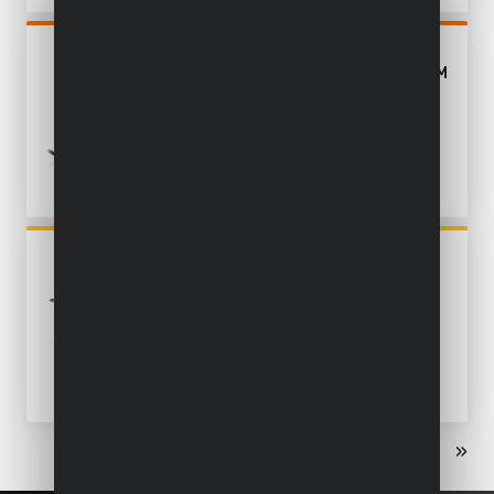
POWDP2550
SCIE À ONGLET 20V Ø 210MM
- EXCL. BATTERIE ET
CHARGEUR - 1 ACC.
POWAIR0020
JEU D'OUTILS
PNEUMATIQUES 5 PC.
«
‹
1
2
3
›
»