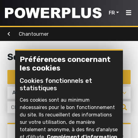
FR
Chantourner
Outils de
Outils de
Air,
bricolage
Accueil
jardinage
éclairage
& eau
Scie à chantourner
Préférences concernant
Produits
Nettoyer
les cookies
Nettoyer
Visser et
à
Outils
Inspiration
à l'eau
Enregistrer un appareil
forer
l'extérieur
Cookies fonctionnels et
de
Gonfler
statistiques
Scier et
Mon
Tondre et
bricolage
et aspirer
raccourcir
tailler
Powerplus
Ces cookies sont au minimum
l'air
Outils
nécessaires pour le bon fonctionnement
Poncer
Scier
Pomper
de
du site. Ils recueillent des informations
sur votre utilisation, de manière
Meuler
Travailler
jardinage
Enregistrer
Éclairer
Chantourner
totalement anonyme, à des fins d'analyse
l'herbe et
POWX195
un
Nettoyer à
et d'étude.
Complément d'information
le sol
SCIE À CHANTOURNER 120W