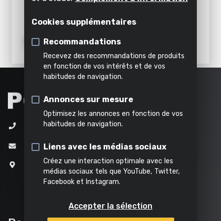
Décoller
Air,
Scie à chantourner
appareil
l'intérieur
- 2 ACC.
éclairage
Émietter
Cookies supplémentaires
Scie à ruban
&
Tout
inclus
eau
Recommandations
Tous les
Tous les
dans
Recevez des recommandations de produits
outils de
outils de
cette
Tous les
Tous
en fonction de vos intérêts et de vos
bricolage
jardinage
catégorie
produits
habitudes de navigation.
les
produits
Annonces sur mesure
Optimisez les annonces en fonction de vos
habitudes de navigation.
+32 (0)3 292 92 92
info@varo.com
Liens avec les médias sociaux
Créez une interaction optimale avec les
Joseph Van Instraat 9
médias sociaux tels que YouTube, Twitter,
2500 Lier
Facebook et Instagram.
Belgique
Accepter la sélection