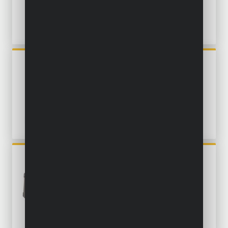
POWX04740
HAAKSE POLIJSTMACHINE
1200W Ø 180MM - 3 ACC.
POWX04710
EXCENTRISCHE
SCHUURMACHINE 450W Ø
125MM - 6 ACC.