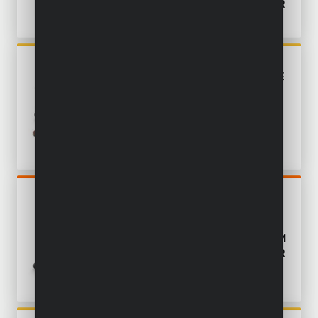
- EXCL. BATTERIJ EN LADER
POWXBOX026
HANDPALMSCHUURMACHINE
5-IN-1 200W - 100 ACC.
POWDP50900
WAND- &
PLAFONDSCHUURMACHINE
BORSTELLOOS 20V Ø 225MM
- EXCL. BATTERIJ EN LADER