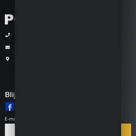
+32 (0)3 292 92 92
info@varo.com
Joseph Van Instraat 9
2500 Lier
België
Blijf op de hoogte
E-mail
Inschrijven