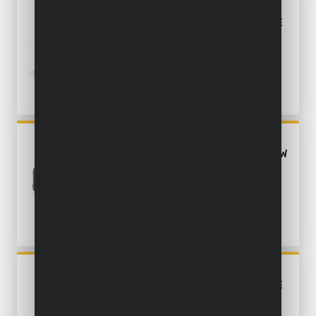
POWX0485
HANDPALMSCHUURMACHINE
3-IN-1 SCHUURMACHINE
260W
POWX0461
BANDSCHUURMACHINE 900W
- 3 ACC.
POWX04800
HANDPALMSCHUURMACHINE
180W - 5 ACC.