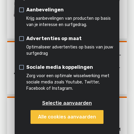
schoonmaken
Grof schuurwerk
220W - 15 ACC.
Verhakselen
Stomen
Alle
Aanbevelingen
Fijn schuurwerk
producten
Krijg aanbevelingen van producten op basis
Alles in
van je interesse en surfgedrag.
Alle
Al het
deze
Alle
Advertenties op maat
powertools
tuingereedschap
categorie
producten
Optimaliseer advertenties op basis van jouw
POWDP50500
surfgedrag
MULTISCHUURMACHINE 5-IN-
1 SCHUURMACHINE 20V -
Sociale media koppelingen
EXCL. BATTERIJ EN LADER -
25 ACC.
Zorg voor een optimale wisselwerking met
sociale media zoals Youtube, Twitter,
Facebook of Instagram.
Selectie aanvaarden
POWDP50950
WAND- &
Alle cookies aanvaarden
PLAFONDSCHUURMACHINE
TELESCOPISCH
BORSTELLOOS 20V Ø 225MM