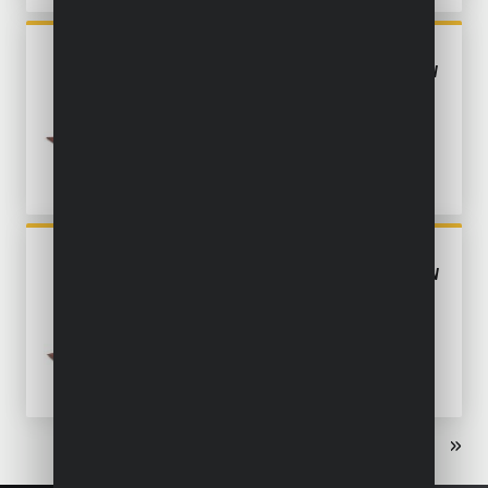
POWX04410
VLAKSCHUURMACHINE 350W
- 6 ACC.
POWX04010
VLAKSCHUURMACHINE 260W
- 6 ACC.
«
‹
1
2
3
›
»