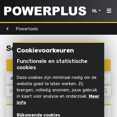
NL
Powertools
Powertools
Tuingereedschap
Lucht,
Home
licht &
water
Schuren
Cookievoorkeuren
Producten
Buiten
Schroeven
schoonmaken
Reinigen
Functionele en statistische
Powertools
en boren
Inspiratie
met
Filter producten
cookies
Maaien
water
Zagen en
en
Tuingereedschap
My
Deze cookies zijn minimaal nodig om de
afkorten
snoeien
Opblazen
Powerplus
website goed te laten werken. Zij
en laten
Lucht,
brengen, volledig anoniem, jouw gebruik
Schuren
Zagen
leeglopen
in kaart voor analyse en onderzoek.
Meer
licht
Slijpen
Gras en
info
Pompen
&
Registreer
grond
Powertools
water
Binnen
POWX04810
toestel
bewerken
Verlichten
Bijkomende cookies
HANDPALMSCHUURMACHINE