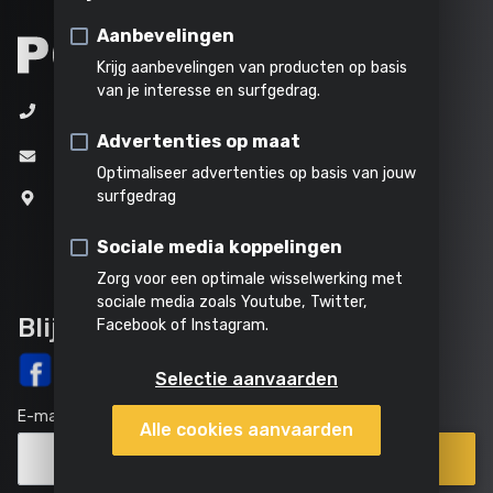
schoonmaken
Tafelzaag
Verhakselen
Stomen
Alle
Aanbevelingen
Tegelsnijder
producten
Krijg aanbevelingen van producten op basis
Alles in
van je interesse en surfgedrag.
Metaalsnijder
+32 (0)3 292 92 92
Alle
Al het
deze
Alle
Advertenties op maat
powertools
tuingereedschap
categorie
producten
Verstekzaag
info@varo.com
Optimaliseer advertenties op basis van jouw
Reciprozaag
surfgedrag
Joseph Van Instraat 9
2500 Lier
Cirkelzaag
Sociale media koppelingen
België
Zorg voor een optimale wisselwerking met
Decoupeerzaag
sociale media zoals Youtube, Twitter,
Blijf op de hoogte
Facebook of Instagram.
Selectie aanvaarden
E-mail
Alle cookies aanvaarden
Inschrijven