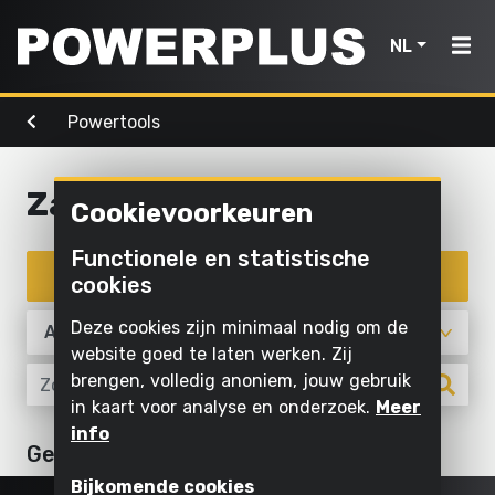
NL
Powertools
Powertools
Tuingereedschap
Lucht,
Home
licht &
water
Zagen en afkorten
Cookievoorkeuren
Producten
Buiten
Schroeven
schoonmaken
Reinigen
Functionele en statistische
Powertools
en boren
Inspiratie
met
Filter producten
cookies
Maaien
water
Zagen en
en
Tuingereedschap
My
Deze cookies zijn minimaal nodig om de
afkorten
snoeien
Opblazen
Powerplus
website goed te laten werken. Zij
en laten
Lucht,
brengen, volledig anoniem, jouw gebruik
Schuren
Zagen
leeglopen
in kaart voor analyse en onderzoek.
Meer
licht
Slijpen
Gras en
info
Pompen
&
Registreer
Geen artikelen
grond
Powertools
water
Binnen
toestel
bewerken
Verlichten
Bijkomende cookies