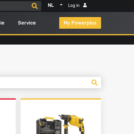
NL
Log in
ie
Service
My Powerplus
n
Alle producten