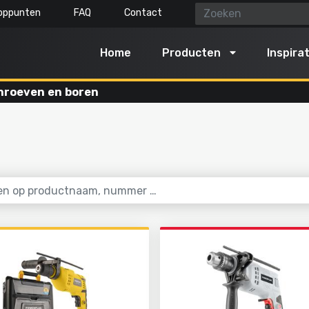
oppunten
FAQ
Contact
Home
Producten
Inspirat
hroeven en boren
gereedschap
Lucht, licht & water
n schoonmaken
Reinigen met water
n en snoeien
Opblazen en laten leeglope
n
Pompen
en grond bewerken
Verlichten
kselen
Stomen
t tuingereedschap
Alles in deze categorie