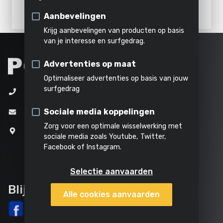
schoonmaken
Vervanglampen
SENSOR
Verhakselen
Stomen
Alle
Aanbevelingen
Verplaatsbaar
producten
Krijg aanbevelingen van producten op basis
Alles in
van je interesse en surfgedrag.
Vast
Alle
Al het
deze
Alle
Advertenties op maat
powertools
tuingereedschap
categorie
producten
Optimaliseer advertenties op basis van jouw
surfgedrag
+32 (0)3 292 92 92
Sociale media koppelingen
info@varo.com
Zorg voor een optimale wisselwerking met
Joseph Van Instraat 9
sociale media zoals Youtube, Twitter,
2500 Lier
Facebook of Instagram.
België
Selectie aanvaarden
Blijf op de hoogte
Alle cookies aanvaarden