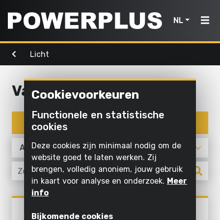
NL
Licht
Powertools
Tuingereedschap
Lucht,
Home
licht &
water
Vast
Cookievoorkeuren
Producten
Buiten
Schroeven
schoonmaken
Reinigen
Functionele en statistische
Powertools
en boren
Inspiratie
met
Filter producten
cookies
Maaien
water
Zagen en
en
Tuingereedschap
My
Deze cookies zijn minimaal nodig om de
afkorten
snoeien
Opblazen
Powerplus
website goed te laten werken. Zij
en laten
Lucht,
brengen, volledig anoniem, jouw gebruik
Schuren
Zagen
leeglopen
in kaart voor analyse en onderzoek.
Meer
licht
Slijpen
Gras en
info
Pompen
&
Registreer
grond
Licht
water
Binnen
POWLI241
toestel
bewerken
Verlichten
Bijkomende cookies
LED SCHIJNWERPER 30W +