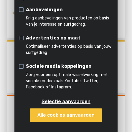
schoonmaken
420X415MM - 3 ST.
Verhakselen
Stomen
Alle
Aanbevelingen
producten
Krijg aanbevelingen van producten op basis
Alles in
van je interesse en surfgedrag.
Alle
Al het
deze
Alle
Advertenties op maat
powertools
tuingereedschap
categorie
producten
Optimaliseer advertenties op basis van jouw
POWX0700T
surfgedrag
VERSTELBARE SCHRAAG
60KG
Sociale media koppelingen
Zorg voor een optimale wisselwerking met
sociale media zoals Youtube, Twitter,
Facebook of Instagram.
Selectie aanvaarden
POWDP60700A
STOFFILTER VOOR
Alle cookies aanvaarden
POWDP60700