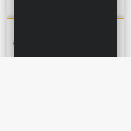
Verkooppunten
|
FAQ
POWX3265A
|
STOFOPVANGZAK 430MM X
Service
275MM - 3 ST.
|
Contact
POWX0561X
GELEIDERAIL VOOR
INVALZAAG VOOR POWX0561
POWX910
ZWENKARM VOOR TAKEL