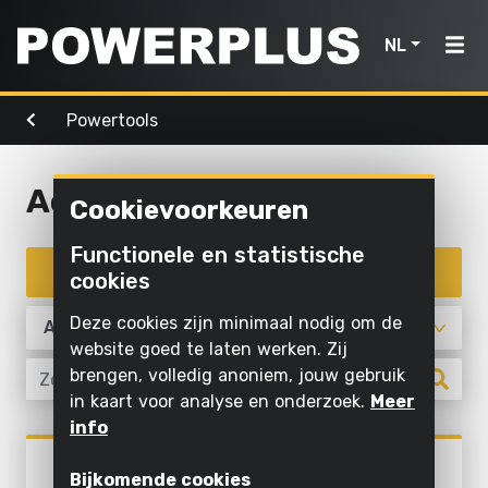
NL
Powertools
Powertools
Tuingereedschap
Lucht,
Home
licht &
water
Accessoires
Cookievoorkeuren
Producten
Buiten
Schroeven
schoonmaken
Reinigen
Functionele en statistische
Powertools
en boren
Inspiratie
met
Filter producten
cookies
Maaien
water
Zagen en
en
Tuingereedschap
My
Deze cookies zijn minimaal nodig om de
afkorten
snoeien
Opblazen
Powerplus
website goed te laten werken. Zij
en laten
Lucht,
brengen, volledig anoniem, jouw gebruik
Schuren
Zagen
leeglopen
in kaart voor analyse en onderzoek.
Meer
licht
Slijpen
Gras en
info
Pompen
&
Registreer
grond
Powertools
water
Binnen
POWX3240A
toestel
bewerken
Verlichten
Bijkomende cookies
STOFOPVANGZAK