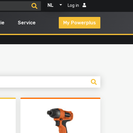
NL
Log in
ie
Service
My Powerplus
n
Alle producten