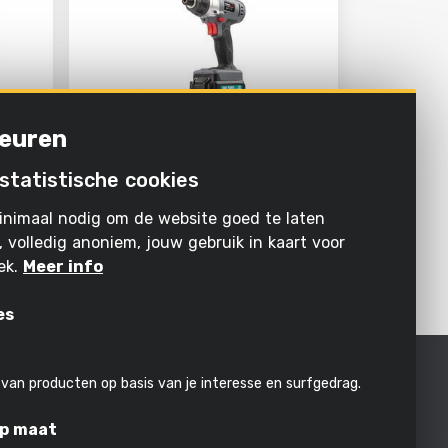
euren
statistische cookies
POWEBISS2
CL.
SLAGSCHROEVENDRAAIER 18V -
inimaal nodig om de website goed te laten
R -
INCL. 2 BATTERIJEN 18V 1.5AH
EN LADER
, volledig anoniem, jouw gebruik in kaart voor
ek.
Meer info
«
‹
1
2
›
»
es
 van producten op basis van je interesse en surfgedrag.
op maat