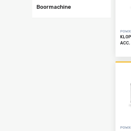
Boormachine
Alle
producten
POWX
KLOP
ACC.
POWX