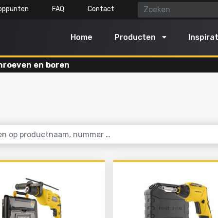
oppunten
FAQ
Contact
Home
Producten
Inspirat
hroeven en boren
gereedschap
Lucht, licht & water
n schoonmaken
Reinigen met water
n en snoeien
Opblazen en laten leeglope
n
Pompen
en grond bewerken
Verlichten
kselen
Stomen
t tuingereedschap
Alles in deze categorie