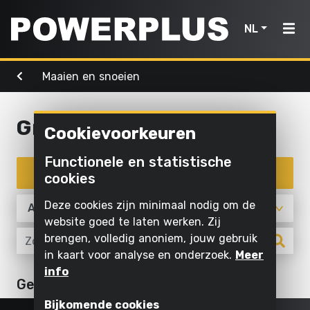
NL
Maaien en snoeien
Powertools
Tuingereedschap
Lucht,
Home
licht &
water
Grasmaaier
Cookievoorkeuren
Producten
Buiten
Schroeven
schoonmaken
Reinigen
Functionele en statistische
Powertools
en boren
Inspiratie
met
Filter producten
cookies
Maaien
water
Zagen en
en
Tuingereedschap
My
Deze cookies zijn minimaal nodig om de
afkorten
snoeien
Opblazen
Powerplus
website goed te laten werken. Zij
en laten
Lucht,
brengen, volledig anoniem, jouw gebruik
Schuren
Zagen
leeglopen
in kaart voor analyse en onderzoek.
Meer
licht
Slijpen
Gras en
info
Pompen
&
Registreer
Geen artikelen
grond
Maaien en snoeien
water
Binnen
toestel
bewerken
Verlichten
Bijkomende cookies