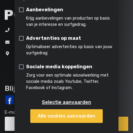
schoonmaken
Tuingereedschapset
Verhakselen
Stomen
Alle
Aanbevelingen
Combi-apparaat
producten
Krijg aanbevelingen van producten op basis
Alles in
van je interesse en surfgedrag.
Haagschaar
+32 (0)3 292 92 92
Alle
Al het
deze
Alle
Advertenties op maat
powertools
tuingereedschap
categorie
producten
Bosmaaier
info@varo.com
Optimaliseer advertenties op basis van jouw
Grasmaaier
surfgedrag
Joseph Van Instraat 9
2500 Lier
Graskantensnijder
Sociale media koppelingen
België
Zorg voor een optimale wisselwerking met
sociale media zoals Youtube, Twitter,
Blijf op de hoogte
Facebook of Instagram.
Selectie aanvaarden
E-mail
Alle cookies aanvaarden
Inschrijven