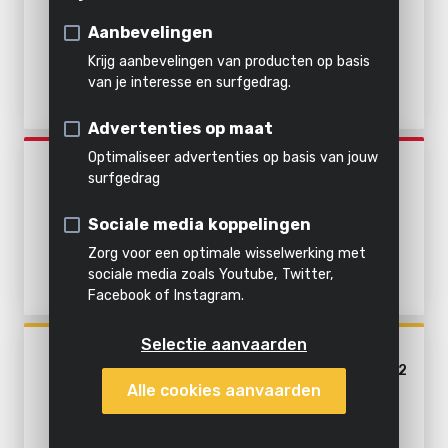
schoonmaken
Tuingereedschapset
4 ACC.
Verhakselen
Stomen
Alle
Aanbevelingen
Combi-apparaat
producten
Krijg aanbevelingen van producten op basis
Alles in
van je interesse en surfgedrag.
Haagschaar
Alle
Al het
deze
Alle
Advertenties op maat
powertools
tuingereedschap
categorie
producten
Bosmaaier
Optimaliseer advertenties op basis van jouw
POWEG30408
Grasmaaier
surfgedrag
BOSMAAIER 2-IN-1 42,7CC -
2 ACC.
Graskantensnijder
Sociale media koppelingen
Zorg voor een optimale wisselwerking met
sociale media zoals Youtube, Twitter,
Facebook of Instagram.
Selectie aanvaarden
POWXG30405
BOSMAAIER 2-IN-1 1000W - 2
Alle cookies aanvaarden
ACC.