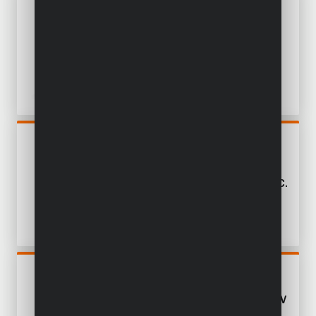
POWXG30410
BOSMAAIER 2-IN-1 32.5CC -
2 ACC.
POWDPG75510
BOSMAAIER 2-IN-1
BORSTELLOOS 40V EXCL.
BATTERIJ EN LADER - 2 ACC.
POWDPGBCS1
BOSMAAIER BORSTELLOOS
40V - INCL. BATTERIJ 2X20V
5.0/2.5AH EN LADER