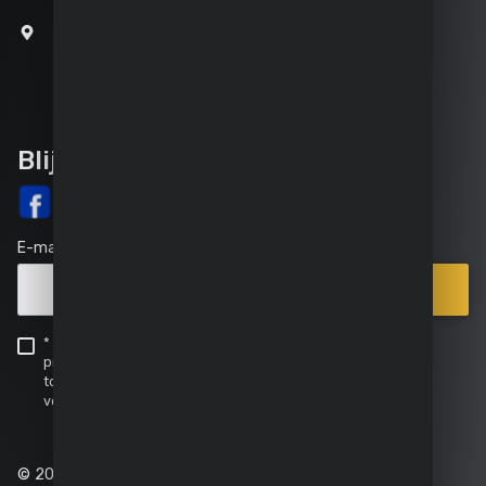
Joseph Van Instraat 9
2500 Lier
België
Blijf op de hoogte
E-mail
Inschrijven
Verkooppunten
* Ik verklaar hierbij kennis te hebben genomen van de
|
privacyverklaring en verleen Powerplus hierbij mijn
toestemming om mijn persoonsgegevens te verwerken
FAQ
volgens de
privacyverklaring
.
|
Service
|
© 2025 Powerplus - Alle rechten voorbehouden