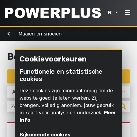
NL
Maaien en snoeien
Powertools
Tuingereedschap
Lucht,
Home
licht &
water
Bosmaaier
Cookievoorkeuren
Producten
Buiten
Schroeven
schoonmaken
Reinigen
Functionele en statistische
Powertools
en boren
Inspiratie
met
Filter producten
cookies
Maaien
water
Zagen en
en
Tuingereedschap
My
Deze cookies zijn minimaal nodig om de
afkorten
snoeien
Opblazen
Powerplus
website goed te laten werken. Zij
en laten
Lucht,
brengen, volledig anoniem, jouw gebruik
Schuren
Zagen
leeglopen
in kaart voor analyse en onderzoek.
Meer
licht
Slijpen
Gras en
info
Pompen
&
Registreer
grond
Maaien en snoeien
water
Binnen
POWEGBCS1
toestel
bewerken
Verlichten
Bijkomende cookies
BOSMAAIER 2-IN-1 42.7CC -