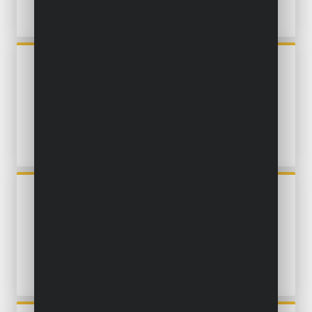
POWXG30415
BOSMAAIER 52CC -
ELEKTRISCHE START - 2
ACC.
POWXG30412
BOSMAAIER 2-IN-1 52CC - 2
ACC.