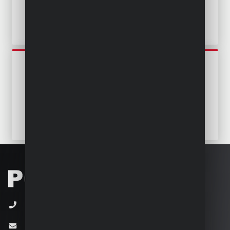
POWEG8020
BOSMAAIER 2-IN-1 52CC - 2
ACC.
+32 (0)3 292 92 92
info@varo.com